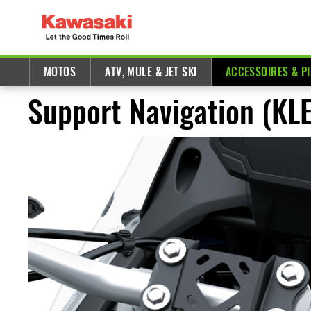
MOTOS
ATV, MULE & JET SKI
ACCESSOIRES & P
Support Navigation (KL