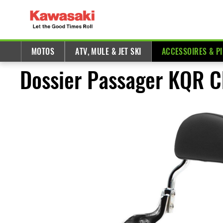
MOTOS
ATV, MULE & JET SKI
ACCESSOIRES & P
Dossier Passager KQR C