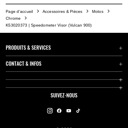
Page d'accueil
Accessoires & Pièces
Motos
Chrome
K53020373 | Speedometer Visor (Vulcan 900)
PRODUITS & SERVICES
Accessoires & Pièces
CONTACT & INFOS
Promotions
Contact
Concessionnaires
Kawasaki Promo Tour
SUIVEZ-NOUS
Racing
À propos de Kawasaki
Garantie K-Care
Enquête des Motards Kawasaki