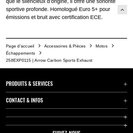
que le silencieux d’origine, il offre une sonorité
sportive profonde. Homologué Euro 5+ pour
émissions et bruit avec certification ECE.
Page d'accueil
Accessoires & Pièces
Motos
Échappements
258EXP0115 | Arrow Carbon Sports Exhaust
PRODUITS & SERVICES
Accessoires & Pièces
CONTACT & INFOS
Promotions
Contact
Concessionnaires
Kawasaki Promo Tour