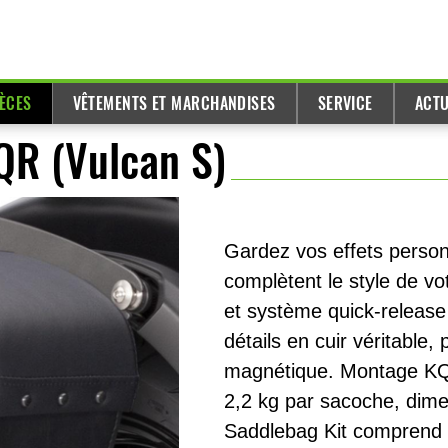
IÈCES
VÊTEMENTS ET MARCHANDISES
SERVICE
ACTU
QR (Vulcan S)
Gardez vos effets person
complètent le style de vo
et système quick-release 
détails en cuir véritable
magnétique. Montage KQR
2,2 kg par sacoche, dim
Saddlebag Kit comprend