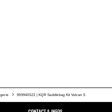
gerie
999940522 | KQR Saddlebag Kit Vulcan S
CONTACT & INFOS