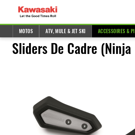
MOTOS
ATV, MULE & JET SKI
ACCESSOIRES & P
Sliders De Cadre (Ninja