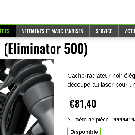
IÈCES
VÊTEMENTS ET MARCHANDISES
SERVICE
ACTU
 (Eliminator 500)
Cache-radiateur noir élég
découpé au laser pour un 
€81,40
Numéro de pièce :
9999419
Disponible