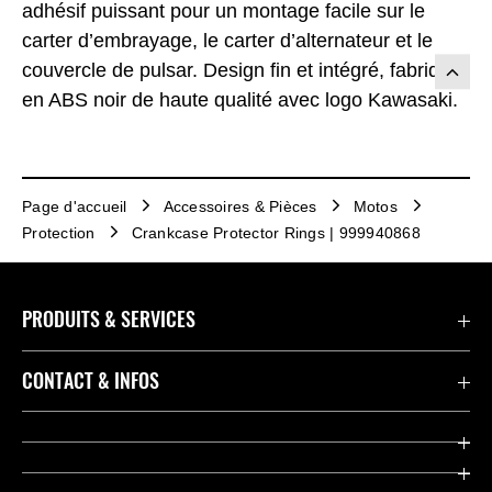
adhésif puissant pour un montage facile sur le
carter d’embrayage, le carter d’alternateur et le
couvercle de pulsar. Design fin et intégré, fabriqué
en ABS noir de haute qualité avec logo Kawasaki.
Page d'accueil
Accessoires & Pièces
Motos
Protection
Crankcase Protector Rings | 999940868
PRODUITS & SERVICES
Accessoires & Pièces
CONTACT & INFOS
Promotions
Contact
Concessionnaires
Kawasaki Promo Tour