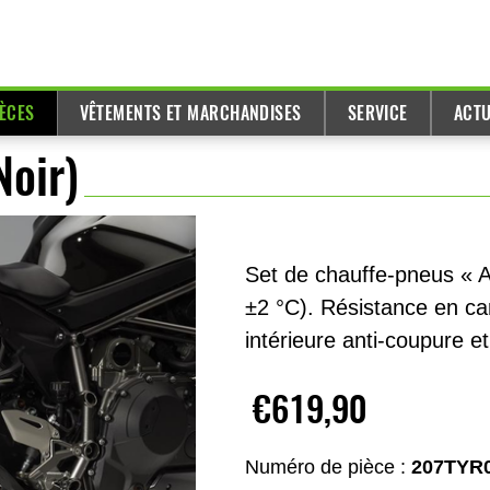
IÈCES
VÊTEMENTS ET MARCHANDISES
SERVICE
ACTU
Noir)
Set de chauffe-pneus « A
±2 °C). Résistance en ca
intérieure anti-coupure e
€619,90
Numéro de pièce :
207TYR