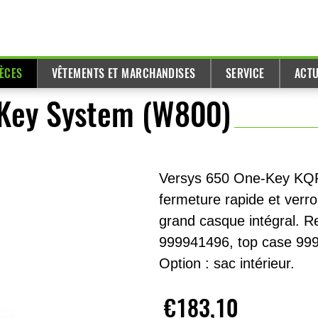
IÈCES
VÊTEMENTS ET MARCHANDISES
SERVICE
ACTU
-Key System (W800)
Versys 650 One-Key KQR
fermeture rapide et verro
grand casque intégral. R
999941496, top case 999
Option : sac intérieur.
€183,10