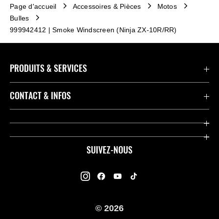
Page d'accueil
Accessoires & Pièces
Motos
Bulles
999942412 | Smoke Windscreen (Ninja ZX-10R/RR)
PRODUITS & SERVICES
Accessoires & Pièces
CONTACT & INFOS
Promotions
Contact
Concessionnaires
Kawasaki Promo Tour
SUIVEZ-NOUS
Racing
À propos de Kawasaki
Garantie K-Care
Enquête des Motards Kawasaki
Manuels
© 2026
Informations légales