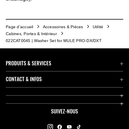
Page d'accueil
Accessoires & Pièces
Utilité
Cabines, Portes & Intérieur
022CAT0045 | Washer Set for MULE PRO-DX/DXT
PRODUITS & SERVICES
Accessoires & Pièces
CONTACT & INFOS
Promotions
Contact
Concessionnaires
Kawasaki Promo Tour
SUIVEZ-NOUS
Racing
À propos de Kawasaki