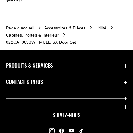
Page d'accueil
Accessoires & Pièces
Utilité
Cabines, Portes & Intérieur
022CAT0093W | MULE SX Door Set
PRODUITS & SERVICES
Accessoires & Pièces
CONTACT & INFOS
Promotions
Contact
Concessionnaires
Kawasaki Promo Tour
SUIVEZ-NOUS
Racing
À propos de Kawasaki