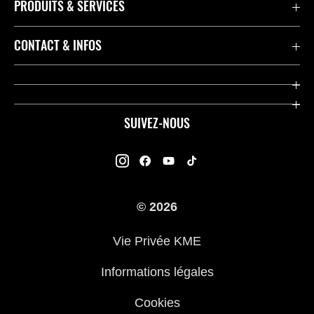
PRODUITS & SERVICES
Accessoires & Pièces
CONTACT & INFOS
Promotions
Contact
Concessionnaires
Kawasaki Promo Tour
SUIVEZ-NOUS
Racing
À propos de Kawasaki
Garantie K-Care
Enquête des Motards Kawasaki
Manuels
© 2026
Informations légales
Kawasaki Road Assistance
Vie Privée KME
Questions Fréquemment Posées
Informations légales
Cookies