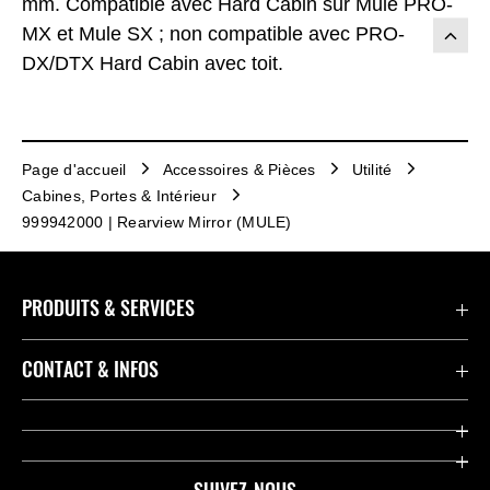
mm. Compatible avec Hard Cabin sur Mule PRO-
MX et Mule SX ; non compatible avec PRO-
DX/DTX Hard Cabin avec toit.
Page d'accueil
Accessoires & Pièces
Utilité
Cabines, Portes & Intérieur
999942000 | Rearview Mirror (MULE)
PRODUITS & SERVICES
Accessoires & Pièces
CONTACT & INFOS
Promotions
Contact
Concessionnaires
Kawasaki Promo Tour