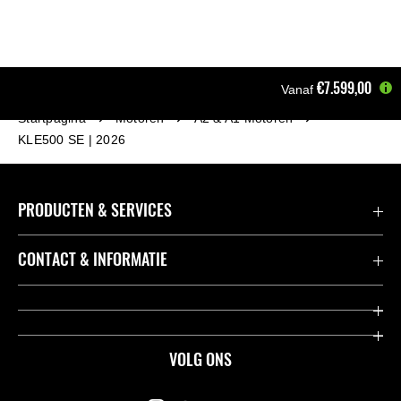
€7.599,00
Vanaf
Startpagina
Motoren
A2 & A1 Motoren
KLE500 SE | 2026
PRODUCTEN & SERVICES
Accessoires & Onderdelen
CONTACT & INFORMATIE
Acties
Contact
Dealers
Over Kawasaki
VOLG ONS
Racing
Kawasaki Promo Tour