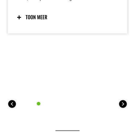
weg als een uitnodiging tot ontdekken. De
doordachte zithouding zorgt voor een natuurlijke
balans, zowel zittend als staand, terwijl het slanke
TOON MEER
bodywork de bewegingsvrijheid vergroot. De
gecontroleerde, toegankelijke vermogensafgifte
maakt de KLE500 SE de perfecte metgezel voor
lange avontuurlijke ritten.