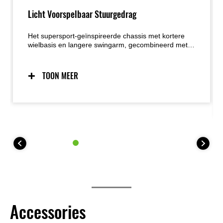
Licht Voorspelbaar Stuurgedrag
Het supersport-geïnspireerde chassis met kortere
wielbasis en langere swingarm, gecombineerd met
een geoptimaliseerde naloop, zorgt voor licht en
natuurlijk stuurgedrag. Het lage gewicht draagt
verder bij aan de speelse handling en maakt
TOON MEER
manoeuvreren buiten het rijden — zoals bij parkeren
— zeer eenvoudig.
Accessories