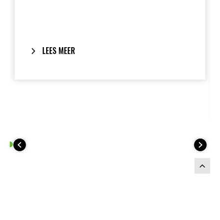
behoudt een geïntegreerde look
wanneer verwijderd. One-Key System
inbegrepen. Bevat: Panniers 999940922,
Fitting Kit 999941212, Covers
99994042279L/99994042260RB, Deco
LEES MEER
Stripe 99994042379L/99994042360RB,
Lock Set 999941566. Optioneel:
beschermfolie, binnentassen.