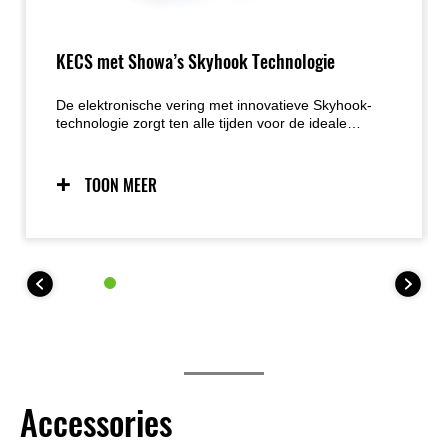
KECS met Showa’s Skyhook Technologie
De elektronische vering met innovatieve Skyhook-
technologie zorgt ten alle tijden voor de ideale
hoeveelheid demping voor een soepelere rit voor
zowel de rijder als de passagier, wat bijdraagt aan
meer comfort en rijplezier.
TOON MEER
Accessories