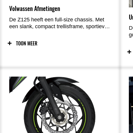
Volwassen Afmetingen
U
De Z125 heeft een full-size chassis. Met
een slank, compact trellisframe, sportieve
D
vering en lichtgewicht 17" wielen is het
g
lichte, wendbare rijgedrag ideaal voor
h
TOON MEER
nieuwe rijders om vertrouwd te raken met
d
het besturen van een full-size motorfiets.
d
Het Trellis-frame maakt een slank,
k
compact pakket mogelijk dat gemakkelijk
t
te beheren is en dat het gemakkelijk maakt
D
om voeten aan de grond te zetten.
i
b
b
v
g
m
b