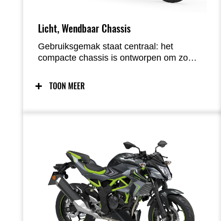
Licht, Wendbaar Chassis
Gebruiksgemak staat centraal: het
compacte chassis is ontworpen om zo
gebruiksvriendelijk mogelijk te zijn. Dankzij
de lichte constructie, wendbaarheid en
TOON MEER
optimale massacentralisatie biedt het
chassis een voorspelbaar rijgedrag met
veel gevoel en vertrouwen voor een brede
groep rijders. De makkelijke handling
maakt het manoeuvreren, bijvoorbeeld
tijdens het parkeren, bovendien een stuk
eenvoudiger.