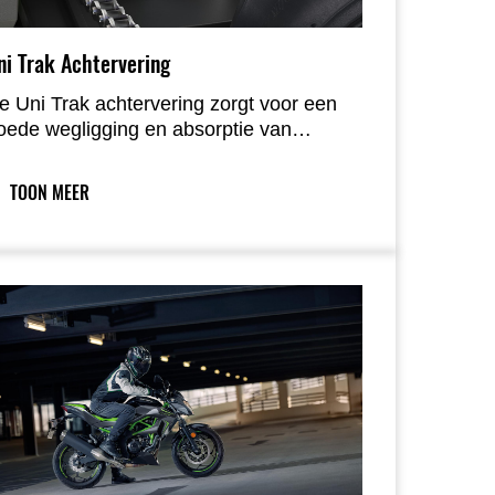
ni Trak Achtervering
e Uni Trak achtervering zorgt voor een
oede wegligging en absorptie van
obbels. De schokdemper link vermindert
e hefboomwerking op de schokdemper
TOON MEER
oordat de vering wordt samengedrukt:
leine hobbels worden zeer licht gedempt,
erwijl grote hobbels veel demping krijgen.
e schokdemper heeft een 5-voudig
nstelbereik van totaal 60 mm, wat
ijdraagt aan de balans tussen een lichte
esturing en een rustig karakter. Met de 5-
oudig instelbare preload kan de rijder
emakkelijk de rijhoogte wijzigen, of de
otor instellen voor een passagier of
agage.