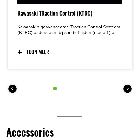
Kawasaki TRaction Control (KTRC)
Kawasaki’s geavanceerde Traction Control Systeem
(KTRC) ondersteunt bij sportief rijden (mode 1) of
biedt maximale tractie onder alle omstandigheden
(mode 2). Hiernaast is het systeem ook volledig uit
te schakelen. De 35kW (A2) versie is uitgerust met
TOON MEER
één KTRC-modus en hiernaast ook volledig uit te
schakelen.
Accessories