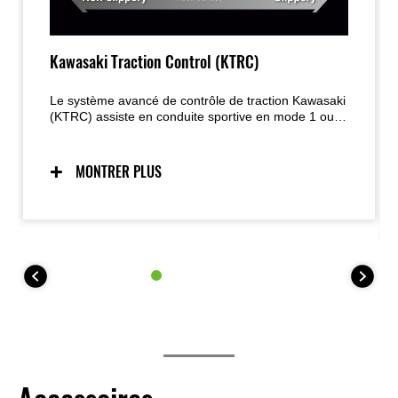
Kawasaki Traction Control (KTRC)
Le système avancé de contrôle de traction Kawasaki
(KTRC) assiste en conduite sportive en mode 1 ou
offre une traction maximale en toutes circonstances
en mode 2, avec possibilité de désactivation
complète ; la version 35 kW (A2) dispose d’un seul
MONTRER PLUS
mode KTRC, également désactivable.