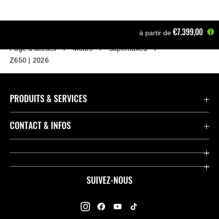
€7.399,00
à partir de
Page d'accueil
Motos
Supernaked
Z650 | 2026
PRODUITS & SERVICES
Accessoires & Pièces
CONTACT & INFOS
Promotions
Contact
Concessionnaires
Kawasaki Promo Tour
SUIVEZ-NOUS
Racing
À propos de Kawasaki
Garantie K-Care
Enquête des Motards Kawasaki