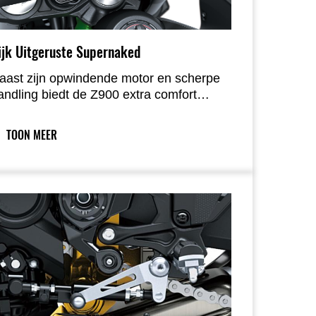
ijk Uitgeruste Supernaked
aast zijn opwindende motor en scherpe
andling biedt de Z900 extra comfort
ankzij features als het grote nieuwe
isplay, spraakbediening en elektronische
TOON MEER
ruisecontrol — voor nog meer rijplezier,
lke dag opnieuw.