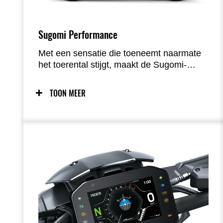
Sugomi Performance
Met een sensatie die toeneemt naarmate
het toerental stijgt, maakt de Sugomi-
performance van de Z900 elke rit tot een
intense ervaring. De directe gasrespons
TOON MEER
van de krachtige vier-in-lijn wordt perfect in
balans gebracht door het lichte, wendbare
rijgedrag. Spannend zonder intimiderend
te zijn.