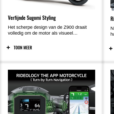
Verfijnde Sugomi Styling
R
Het scherpe design van de Z900 draait
N
volledig om de motor als visueel
h
middelpunt. Strakke lijnen, metalen details
d
en compacte vormen zorgen voor een
d
TOON MEER
krachtige, moderne uitstraling. Van de
c
agressieve neus tot het futuristische
e
achterlichtontwerp: elke lijn ademt Sugomi.