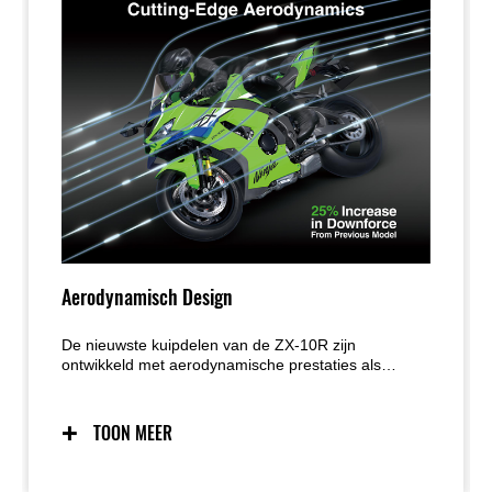
Aerodynamisch Design
De nieuwste kuipdelen van de ZX-10R zijn
ontwikkeld met aerodynamische prestaties als
hoogste prioriteit. De vernieuwde voorkuip met grote
winglets genereert aanzienlijk meer downforce bij
hoge snelheden. In combinatie met de aangepaste
TOON MEER
chassisgeometrie resulteert dit in meer stabiliteit,
betere wendbaarheid in bochten en verbeterde
controle op topsnelheid.