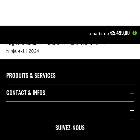
€5.499,00
à partir de
Page d'accueil
Motos
Motos A2 & A1
Ninja e-1 | 2024
PRODUITS & SERVICES
Accessoires & Pièces
CONTACT & INFOS
Promotions
Contact
Concessionnaires
Kawasaki Promo Tour
SUIVEZ-NOUS
Racing
À propos de Kawasaki