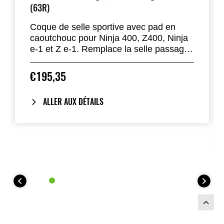
(63R)
Coque de selle sportive avec pad en
caoutchouc pour Ninja 400, Z400, Ninja
e-1 et Z e-1. Remplace la selle passager.
Disponible dans la plupart des couleurs
standard.
€195,35
ALLER AUX DÉTAILS