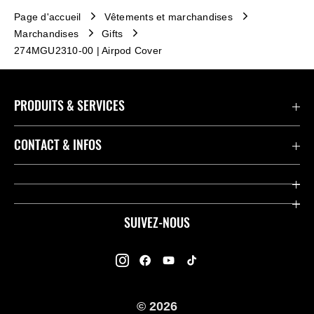
Page d'accueil
Vêtements et marchandises
Marchandises
Gifts
274MGU2310-00 | Airpod Cover
PRODUITS & SERVICES
Accessoires & Pièces
CONTACT & INFOS
Promotions
Contact
Concessionnaires
Kawasaki Promo Tour
SUIVEZ-NOUS
Racing
À propos de Kawasaki
Garantie K-Care
Enquête des Motards Kawasaki
Manuels
© 2026
Informations légales