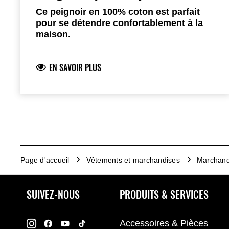
Ce peignoir en 100% coton est parfait
pour se détendre confortablement à la
maison.
Peignoir noir avec poches
Logo Kawasaki brodé au dos et sur la
EN SAVOIR PLUS
poitrine
Éponge 100% coton
Disponible en tailles S/M & L/XL
Page d'accueil
Vêtements et marchandises
Marchand
SUIVEZ-NOUS
PRODUITS & SERVICES
Accessoires & Pièces