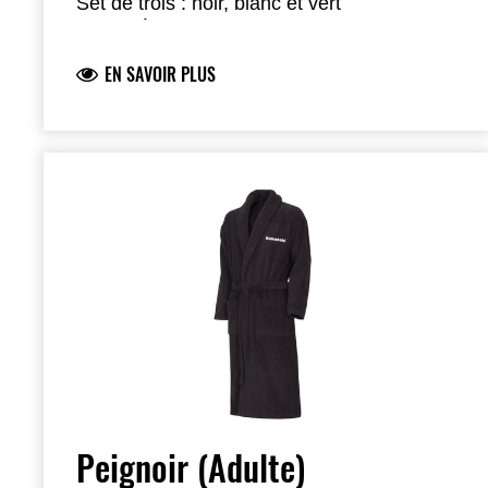
Set de trois : noir, blanc et vert
Bande élastique noire avec logo Kawasaki
95% coton 5% élasthanne
EN SAVOIR PLUS
Disponible en S–3XL
Peignoir (Adulte)