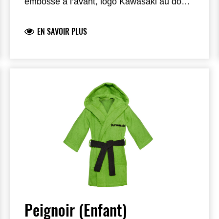
embossé à l’avant, logo Kawasaki au dos.
Combinaison de cuir lisse et cuir grainé ;
dos en cuir grainé.
EN SAVOIR PLUS
Peignoir (Enfant)