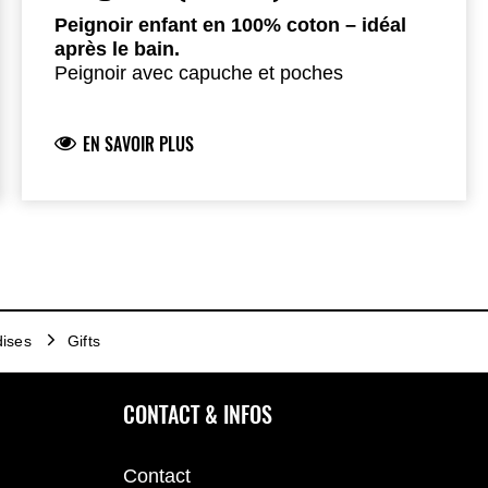
Peignoir enfant en 100% coton – idéal
après le bain.
Peignoir avec capuche et poches
Vert avec ceinture noire
Logo Kawasaki brodé
EN SAVOIR PLUS
Éponge 100% coton
Disponible en 4 tailles
ises
Gifts
CONTACT & INFOS
Contact