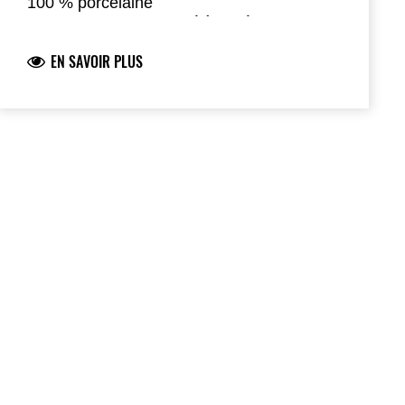
100 % porcelaine
Logo Kawasaki imprimé à l’intérieur du
mug
EN SAVOIR PLUS
Dimensions : 7,5 cm de diamètre, 9,5 cm
de hauteur
Présenté dans un coffret cadeau noir mat
avec logo 50th imprimé en doré
Également disponible en noir