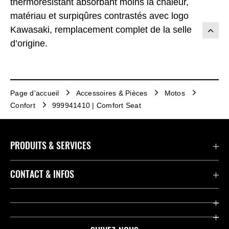
thermorésistant absorbant moins la chaleur,
matériau et surpiqûres contrastés avec logo
Kawasaki, remplacement complet de la selle
d’origine.
Page d'accueil
Accessoires & Pièces
Motos
Confort
999941410 | Comfort Seat
PRODUITS & SERVICES
Accessoires & Pièces
CONTACT & INFOS
Promotions
Contact
Concessionnaires
Kawasaki Promo Tour