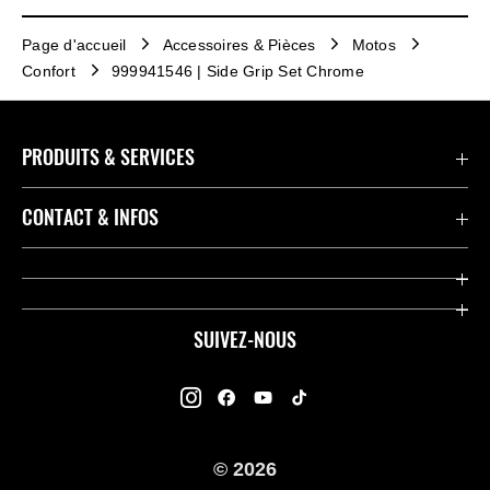
Page d'accueil
Accessoires & Pièces
Motos
Confort
999941546 | Side Grip Set Chrome
PRODUITS & SERVICES
Accessoires & Pièces
CONTACT & INFOS
Promotions
Contact
Concessionnaires
Kawasaki Promo Tour
SUIVEZ-NOUS
Racing
À propos de Kawasaki
Garantie K-Care
Enquête des Motards Kawasaki
Manuels
© 2026
Informations légales