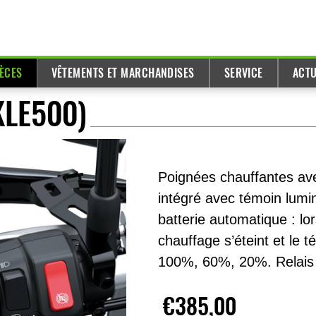
IÈCES
VÊTEMENTS ET MARCHANDISES
SERVICE
ACTU
KLE500)
Poignées chauffantes av
intégré avec témoin lumi
batterie automatique : lo
chauffage s’éteint et le 
100%, 60%, 20%. Relais 
€385,00