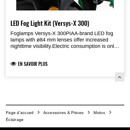
LED Fog Light Kit (Versys-X 300)
Foglamps Versys-X 300
PIAA-brand LED fog
lamps with ø84 mm lenses offer increased
nighttime visibility.
Electric consumption is only
8 W per lamp.
The fog lamps conveniently
attach to the engine guards, adding to the
EN SAVOIR PLUS
adventure-style image.
Required additional
Engine guards (999940998) & Relay kit
(99994-1004), sold separately
Page d'accueil
Accessoires & Pièces
Motos
Éclairage