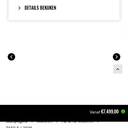
Vervangt het passagierszadel.
DETAILS BEKIJKEN
€7.499,00
Vanaf
Startpagina
Motoren
A2 & A1 Motoren
Z650 S | 2026