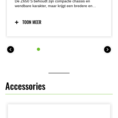
De Z650 S behoudt zijn compacte chassis en
wendbare karakter, maar krijgt een bredere en
gespierdere uitstraling. De Sugomi-designtaal
benadrukt kracht en controle, ideaal voor rijders die
willen opvallen met een motor die zowel
TOON MEER
indrukwekkend als toegankelijk is.
Accessories