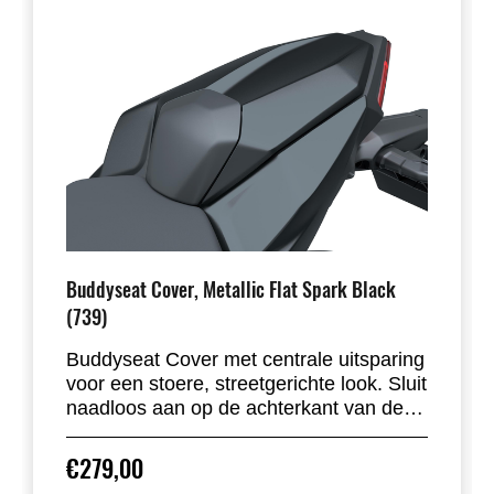
Buddyseat Cover, Metallic Flat Spark Black
(739)
Buddyseat Cover met centrale uitsparing
voor een stoere, streetgerichte look. Sluit
naadloos aan op de achterkant van de
motor en accentueert de strakke lijnen.
Verkrijgbaar in alle standaard
€279,00
fabriekskleuren. Inclusief rubberen pad.