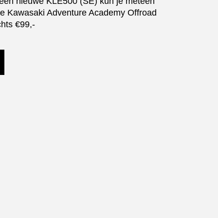
 een nieuwe KLE500 (SE) kun je meteen
e Kawasaki Adventure Academy Offroad
chts €99,-