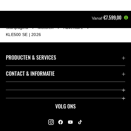
€7.599,00
Vanaf
Startpagina
Motoren
Adventure
KLE500 SE | 2026
PRODUCTEN & SERVICES
Accessoires & Onderdelen
CONTACT & INFORMATIE
Acties
Contact
Dealers
Over Kawasaki
VOLG ONS
Racing
Kawasaki Promo Tour
K-Care Fabrieksgarantie
Kawasaki Rijders Enquête