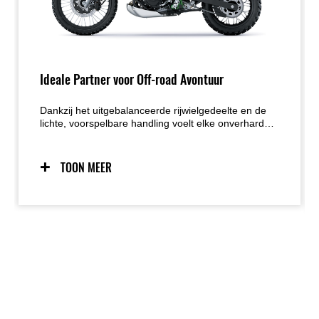
Ideale Partner voor Off-road Avontuur
Dankzij het uitgebalanceerde rijwielgedeelte en de
lichte, voorspelbare handling voelt elke onverharde
weg als een uitnodiging tot ontdekken. De
doordachte zithouding zorgt voor een natuurlijke
balans, zowel zittend als staand, terwijl het slanke
TOON MEER
bodywork de bewegingsvrijheid vergroot. De
gecontroleerde, toegankelijke vermogensafgifte
maakt de KLE500 SE de perfecte metgezel voor
lange avontuurlijke ritten.