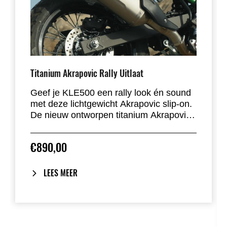
Titanium Akrapovic Rally Uitlaat
Geef je KLE500 een rally look én sound
met deze lichtgewicht Akrapovic slip-on.
De nieuw ontworpen titanium Akrapovic-
demper is speciaal ontwikkeld voor de
KLE en heeft een geprofileerd oppervlak
€890,00
voor extra duurzaamheid en een
dynamische uitstraling.Net als bij rally-
raid motoren is de uitlaat omhoog
LEES MEER
geplaatst en hoog gemonteerd, zodat hij
beter beschermd is op ruwer terrein. De
uitlaat is voorzien van een carbon
hitteschild en titanium eindkap, en levert
een diepe, krachtige sound. Deze