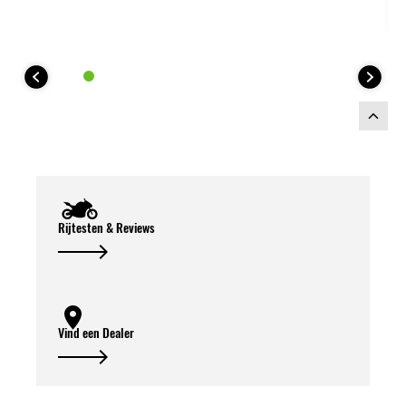
gehomologeerde uitlaat voldoet aan de
Euro 5+ normen (emissie en geluid) en
beschikt over EC- en ECE-
typegoedkeuring. Let op: niet te
gebruiken in combinatie met de optionele
2x21L zijkoffers
Rijtesten & Reviews
Vind een Dealer