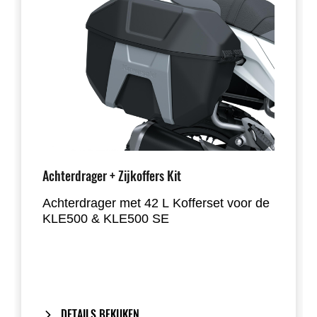
Achterdrager + Zijkoffers Kit
Achterdrager met 42 L Kofferset voor de
KLE500 & KLE500 SE
Berg je spullen veilig op in 2 x 21 liter
afsluitbare opbergruimte.
Inclusief One-Key System: de
contactsleutel van de motor vergrendelt
DETAILS BEKIJKEN