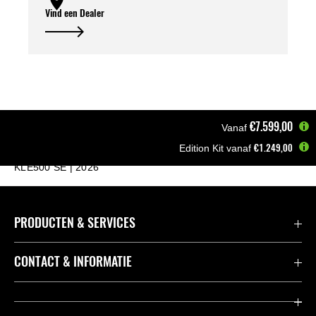
Vind een Dealer
€7.599,00
Vanaf
€1.249,00
Edition Kit vanaf
Startpagina
Motoren
Adventure
KLE500 SE | 2026
PRODUCTEN & SERVICES
Accessoires & Onderdelen
CONTACT & INFORMATIE
Acties
Contact