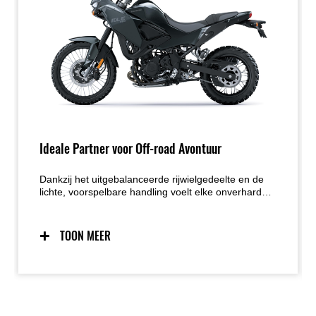
Ideale Partner voor Off-road Avontuur
Dankzij het uitgebalanceerde rijwielgedeelte en de
lichte, voorspelbare handling voelt elke onverharde
weg als een uitnodiging tot ontdekken. De
doordachte zithouding zorgt voor een natuurlijke
balans, zowel zittend als staand, terwijl het slanke
TOON MEER
bodywork de bewegingsvrijheid vergroot. De
gecontroleerde, toegankelijke vermogensafgifte
maakt de KLE500 de perfecte metgezel voor lange
avontuurlijke ritten.