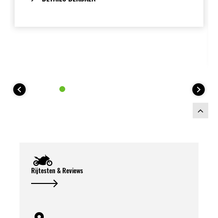
en ontgrendelt ook de koffers.
De Kawasaki koffers kunnen
gecombineerd worden met de Kawasaki
42 L topkoffer, voor maximale flexibiliteit.
Deze Kofferset bevat:
Rijtesten & Reviews