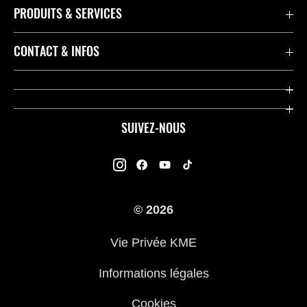
PRODUITS & SERVICES
Accessoires & Pièces
CONTACT & INFOS
Promotions
Contact
Concessionnaires
Kawasaki Promo Tour
SUIVEZ-NOUS
Racing
À propos de Kawasaki
Garantie K-Care
Enquête des Motards Kawasaki
Manuels
© 2026
Informations légales
Kawasaki Road Assistance
Vie Privée KME
Questions Fréquemment Posées
Informations légales
Cookies