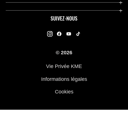
Contact
Concessionnaires
Kawasaki Promo Tour
SUIVEZ-NOUS
Racing
À propos de Kawasaki
Garantie K-Care
Enquête des Motards Kawasaki
Manuels
© 2026
Informations légales
Kawasaki Road Assistance
Vie Privée KME
Questions Fréquemment Posées
Informations légales
Cookies