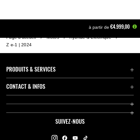
€4.999,00
à partir de
Page d'accueil
Motos
Hybride & Électrique
Z e-1 | 2024
PRODUITS & SERVICES
Accessoires & Pièces
CONTACT & INFOS
Promotions
Contact
Concessionnaires
Kawasaki Promo Tour
SUIVEZ-NOUS
Racing
À propos de Kawasaki