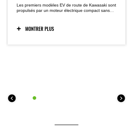
Les premiers modèles EV de route de Kawasaki sont
propulsés par un moteur électrique compact sans
balais, offrant une forte accélération au démarrage
et une réponse immédiate à l’accélérateur. Les
niveaux de puissance sélectionnables par le pilote
MONTRER PLUS
renforcent la confiance, tandis que des fonctions EV
uniques comme l’E-Boost et le WALK Mode
contribuent à une expérience de conduite agréable.
Le moteur électrique est en outre propre et
silencieux.