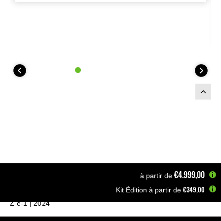
€4.999,00
à partir de
€349,00
Kit Édition à partir de
Page d'accueil
Motos
Hybride & Électrique
Z e-1 | 2024