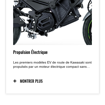
Propulsion Électrique
Les premiers modèles EV de route de Kawasaki sont
propulsés par un moteur électrique compact sans
balais, offrant une forte accélération au démarrage
et une réponse immédiate à l’accélérateur. Les
niveaux de puissance sélectionnables par le pilote
MONTRER PLUS
renforcent la confiance, tandis que des fonctions EV
uniques comme l’E-Boost et le WALK Mode
contribuent à une expérience de conduite agréable.
Le moteur électrique est en outre propre et
silencieux.