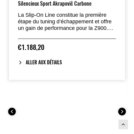
Silencieux Sport Akrapovič Carbone
La Slip-On Line constitue la première
étape du tuning d’échappement et offre
un gain de performance pour la Z900.
Son design conique plus court et
compact affine le look de la moto.
€1.188,20
Fabriqué en titane léger de haute qualité
avec embout carbone fait main. Sonorité
plus riche. Homologation EC/ECE. Pare-
ALLER AUX DÉTAILS
chaleur carbone disponible séparément.
Compatible avec la nouvelle Z900 2025.