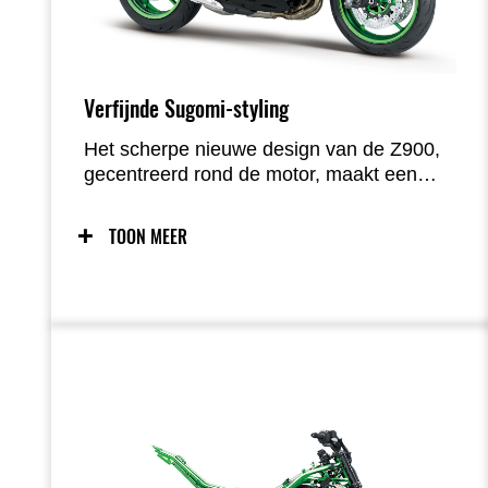
Verfijnde Sugomi-styling
Het scherpe nieuwe design van de Z900,
gecentreerd rond de motor, maakt een
onvergetelijke indruk. Elegante,
nauwsluitende bodypanelen worden
TOON MEER
aangevuld met metalen accenten, wat
bijdraagt aan een hoogwaardige
uitstraling. Van de intense blik van de
agressieve voorkant tot de futuristische
look van het geavanceerde achterlicht –
het design straalt een roofdier uit wat klaar
staat voor de aanval.