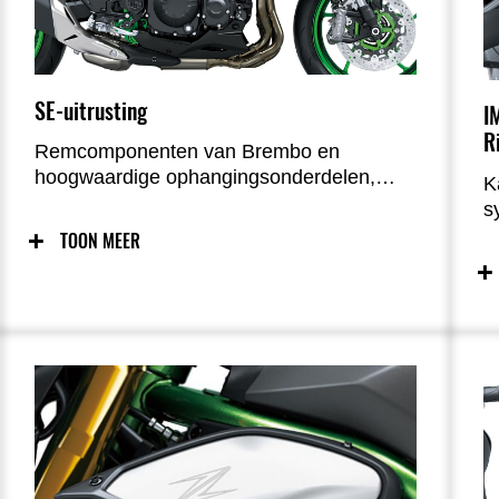
SE-uitrusting
I
R
Remcomponenten van Brembo en
hoogwaardige ophangingsonderdelen,
K
waaronder een Öhlins achterschokdemper
s
zorgen voor verbeterde rijeigenschappen
n
TOON MEER
met meer controle en rijplezier.
r
o