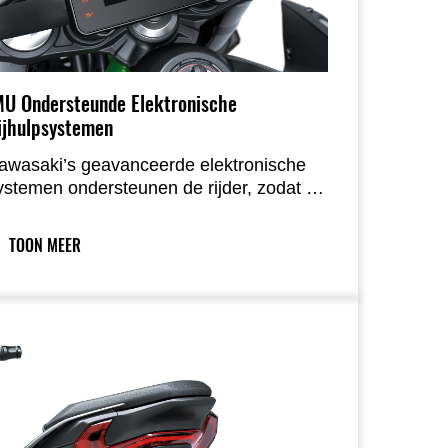
MU Ondersteunde Elektronische
ijhulpsystemen
awasaki’s geavanceerde elektronische
ystemen ondersteunen de rijder, zodat er
og meer genoten kan worden van de
ijervaring. Feedback van de IMU verhoogt
TOON MEER
nder andere de precisie van het ABS.