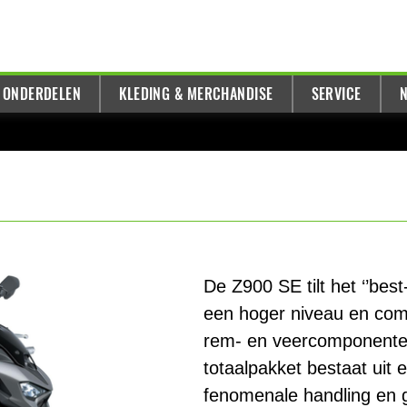
 ONDERDELEN
KLEDING & MERCHANDISE
SERVICE
N
De Z900 SE tilt het ‘’bes
een hoger niveau en comb
rem- en veercomponenten
totaalpakket bestaat uit e
fenomenale handling en g