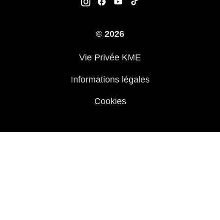
Garantie K-Care
Enquête des Motards Kawasaki
Manuels
© 2026
Informations légales
Kawasaki Road Assistance
Vie Privée KME
Questions Fréquemment Posées
Informations légales
Cookies