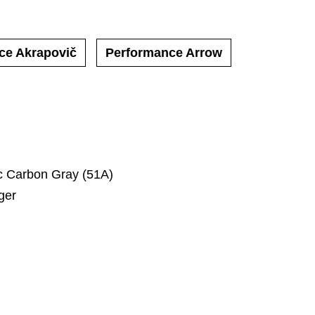
ce Akrapovič
Performance Arrow
c Carbon Gray (51A)
ger