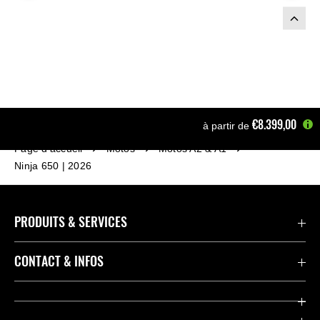
€8.399,00
à partir de
Page d'accueil
Motos
Motos A2 & A1
Ninja 650 | 2026
PRODUITS & SERVICES
Accessoires & Pièces
CONTACT & INFOS
Promotions
Contact