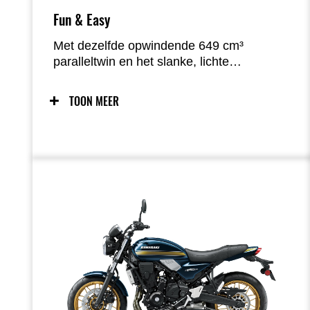
Fun & Easy
Met dezelfde opwindende 649 cm³
paralleltwin en het slanke, lichte
trellisframe als zijn snelle en wendbare
Supernaked-tegenhanger, heeft de nieuwe
TOON MEER
Z650RS alle ingrediënten voor dagelijks
rijplezier. Zoals het een echte Retro Sport
betaamt, is de zithouding minder
voorovergebogen en juist meer rechtop,
met licht en natuurlijk stuurgedrag dat elke
rit aangenaam maakt.