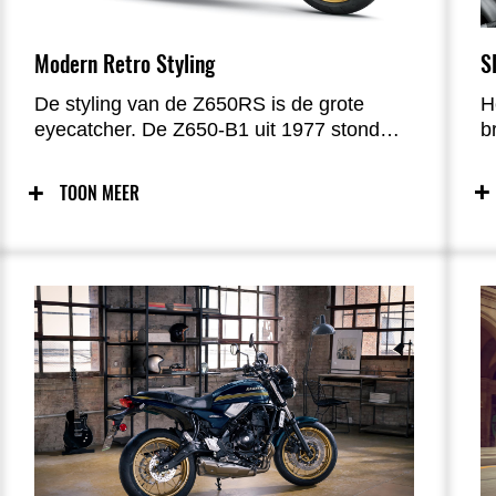
S
Modern Retro Styling
H
De styling van de Z650RS is de grote
b
eyecatcher. De Z650-B1 uit 1977 stond
t
model voor het ontwerp en dat is terug te
c
zien in de iconische designelementen; de
TOON MEER
e
prachtige tank, zijpanelen en niet te
g
missen ducktail.
a