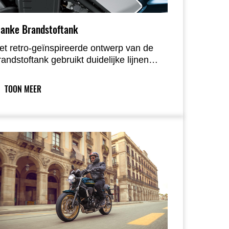
lanke Brandstoftank
et retro-geïnspireerde ontwerp van de
randstoftank gebruikt duidelijke lijnen
ussen de boven- en zijkant om het
ompacte formaat te accentueren. Met
TOON MEER
en inhoud van 12 liter is de tank slank
evormd tussen de knieën, wat bijdraagt
an een smal en ergonomisch geheel.