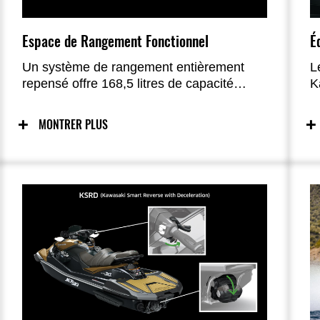
É
Espace de Rangement Fonctionnel
L
Un système de rangement entièrement
K
repensé offre 168,5 litres de capacité
f
totale, incluant un compartiment avant
co
étanche de 124 litres, un Easy-Access
MONTRER PLUS
Storage de 40 litres, un compartiment
étanche de 1,7 litre et un compartiment
arrière de 2,8 litres.