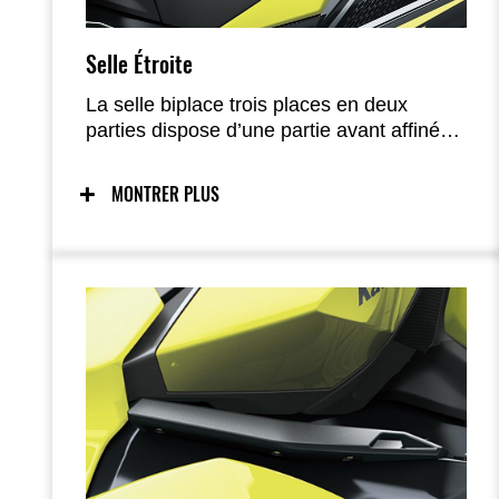
Selle Étroite
La selle biplace trois places en deux
parties dispose d’une partie avant affinée
de 80 mm au niveau des genoux, facilitant
la navigation debout.
MONTRER PLUS