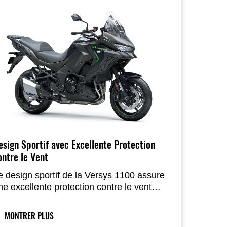
esign Sportif avec Excellente Protection
ontre le Vent
e design sportif de la Versys 1100 assure
ne excellente protection contre le vent
our le pilote comme pour le passager,
ugmentant sensiblement le confort sur
MONTRER PLUS
ongue distance.