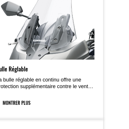
ulle Réglable
a bulle réglable en continu offre une
rotection supplémentaire contre le vent
n complément du large carénage et des
anneaux latéraux, et peut être facilement
MONTRER PLUS
justée en hauteur depuis la selle.