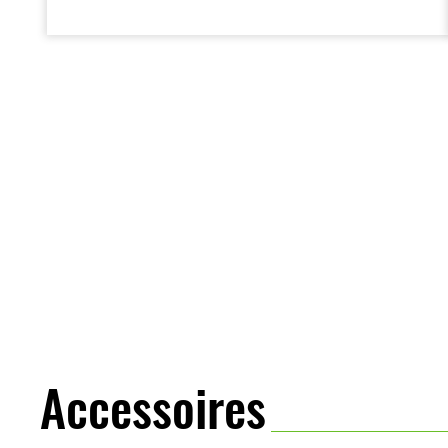
protection contre le vent et la position de
conduite détendue facilitent les longs
trajets. Le passager bénéficie également
d’un grand confort, tandis que les longs
débattements et la suspension
électronique avec technologie Skyhook
améliorent la stabilité et le confort pour
tous. La capacité de charge élevée permet
le montage de valises latérales et d’un top
case.
Accessoires