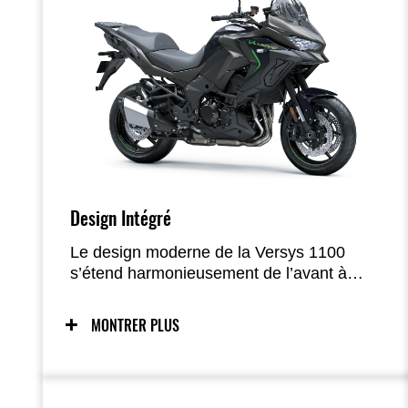
Design Intégré
Le design moderne de la Versys 1100
s’étend harmonieusement de l’avant à
l’arrière, tandis qu’un équilibre soigné
entre couleurs et matériaux met en valeur
MONTRER PLUS
sa beauté fonctionnelle. Le carénage a été
conçu en pensant au confort du pilote.