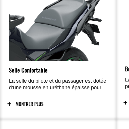
B
Selle Confortable
L
La selle du pilote et du passager est dotée
p
d’une mousse en uréthane épaisse pour
e
un confort accru, rendant les longs trajets
p
plus agréables.
MONTRER PLUS
a