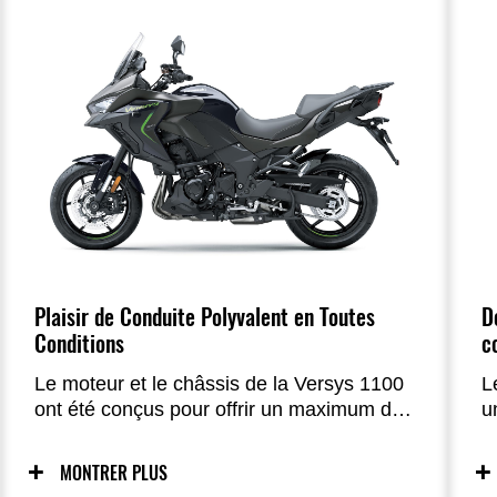
Plaisir de Conduite Polyvalent en Toutes
D
Conditions
c
Le moteur et le châssis de la Versys 1100
L
ont été conçus pour offrir un maximum de
u
plaisir sur route. Que ce soit sur des
p
routes sinueuses ou lors de longs
a
MONTRER PLUS
voyages, le quatre cylindres délivre du
l