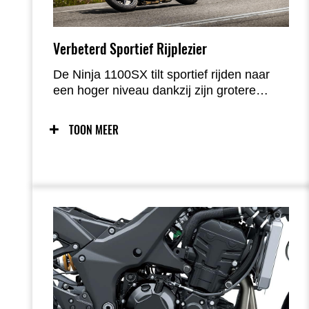
Verbeterd Sportief Rijplezier
De Ninja 1100SX tilt sportief rijden naar
een hoger niveau dankzij zijn grotere
motorinhoud en verfijnde Quick Shifter
(KQS). De sportieve handling, het
TOON MEER
supersport-geïnspireerde chassis en het
dynamische Ninja-design zorgen samen
voor pure rijbeleving in elke situatie.