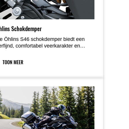
hlins Schokdemper
e Öhlins S46 schokdemper biedt een
erfijnd, comfortabel veerkarakter en
itgebreide instelmogelijkheden, zodat de
fstelling nauwkeurig kan worden
TOON MEER
angepast aan de voorkeuren van de
jder.