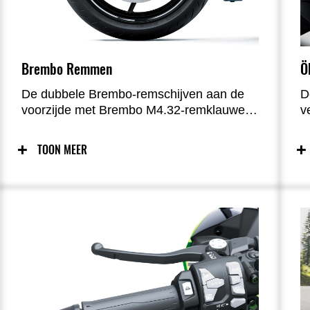
Ö
Brembo Remmen
D
De dubbele Brembo-remschijven aan de
v
voorzijde met Brembo M4.32-remklauwen
u
zorgen voor krachtige remprestaties en
a
een uitstekend doseerbaar remgevoel, wat
TOON MEER
a
bijdraagt aan maximale controle en
ri
vertrouwen tijdens het rijden.