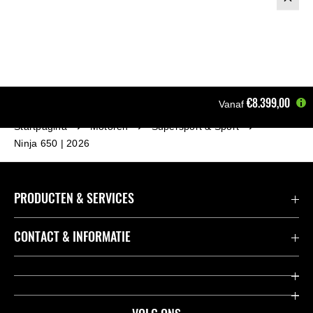
€8.399,00
Vanaf
Startpagina
Motoren
Supersport & Sport
Ninja 650 | 2026
PRODUCTEN & SERVICES
Accessoires & Onderdelen
CONTACT & INFORMATIE
Acties
Contact
Dealers
Over Kawasaki