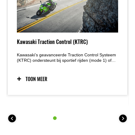
Kawasaki Traction Control (KTRC)
Kawasaki’s geavanceerde Traction Control Systeem
(KTRC) ondersteunt bij sportief rijden (mode 1) of
biedt maximale tractie onder alle omstandigheden
(mode 2). Hiernaast is het systeem ook volledig uit
te schakelen. De 35kW (A2) versie is uitgerust met
TOON MEER
één KTRC-modus en hiernaast ook volledig uit te
schakelen.