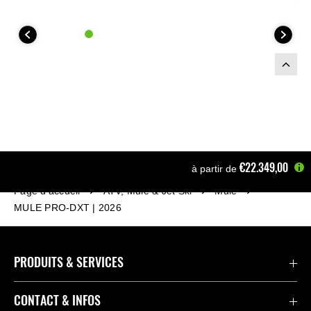
€22.349,00
à partir de
Page d'accueil
ATV, Mule & Jet Ski
Mule
MULE PRO-DXT | 2026
PRODUITS & SERVICES
Accessoires & Pièces
CONTACT & INFOS