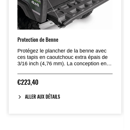
Protection de Benne
Protégez le plancher de la benne avec
ces tapis en caoutchouc extra épais de
3/16 inch (4,76 mm). La conception en
deux parties n’entrave pas le passage de
benne longue à benne courte. La couche
€223,40
épaisse de caoutchouc empêche le
glissement, réduit les vibrations et
comprend un tapis avant et arrière.
ALLER AUX DÉTAILS