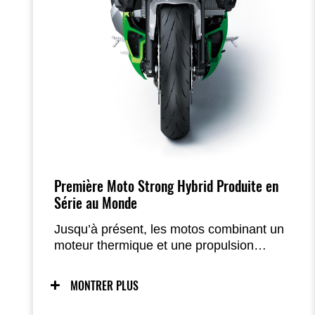
Première Moto Strong Hybrid Produite en
Série au Monde
Jusqu’à présent, les motos combinant un
moteur thermique et une propulsion
électrique ne pouvaient généralement pas
fonctionner de manière totalement
MONTRER PLUS
indépendante. La technologie Strong
Hybrid de Kawasaki change la donne : il