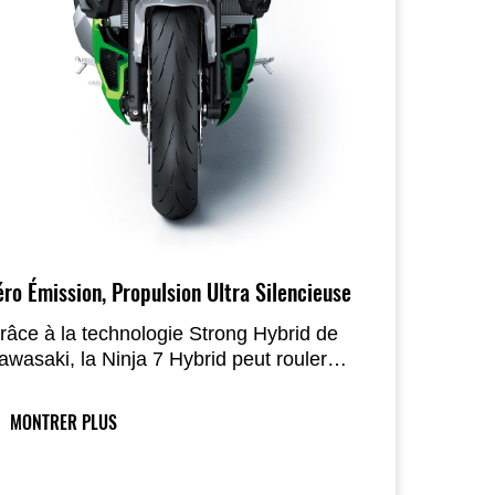
éro Émission, Propulsion Ultra Silencieuse
râce à la technologie Strong Hybrid de
awasaki, la Ninja 7 Hybrid peut rouler
ntièrement en électrique lorsque cela est
ouhaité. En EV Mode, elle fonctionne
MONTRER PLUS
ans émissions et presque en silence,
déal pour les zones résidentielles ou les
ones à faible bruit. Il est également