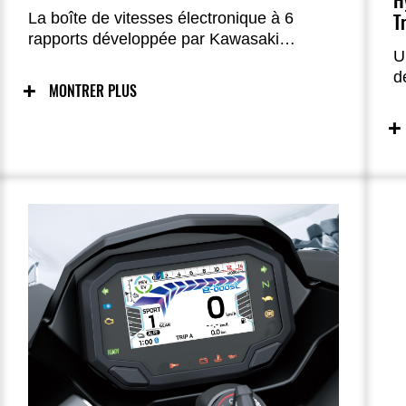
H
La boîte de vitesses électronique à 6
T
rapports développée par Kawasaki
U
fonctionne avec une logique de
d
changement propre qui gère
MONTRER PLUS
4
automatiquement les rapports et
p
l’embrayage hydraulique. La moto prenant
t
en charge le travail d’embrayage et de
t
sélection des rapports, le pilote peut se
f
concentrer entièrement sur l’accélération
u
et le contrôle.
r