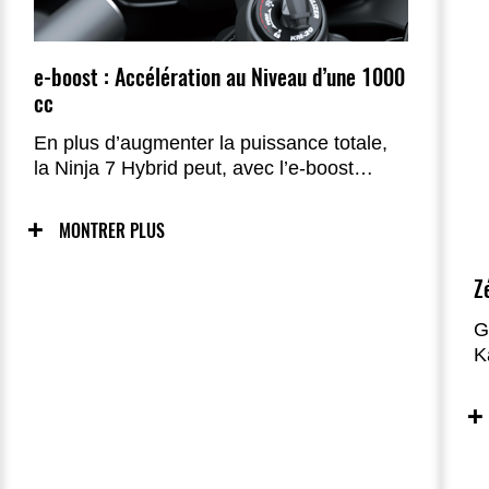
e-boost : Accélération au Niveau d’une 1000
cc
En plus d’augmenter la puissance totale,
la Ninja 7 Hybrid peut, avec l’e-boost
activé, égaler voire dépasser l’accélération
d’une sportive 1000 cc.
MONTRER PLUS
Z
G
K
e
s
s
i
z