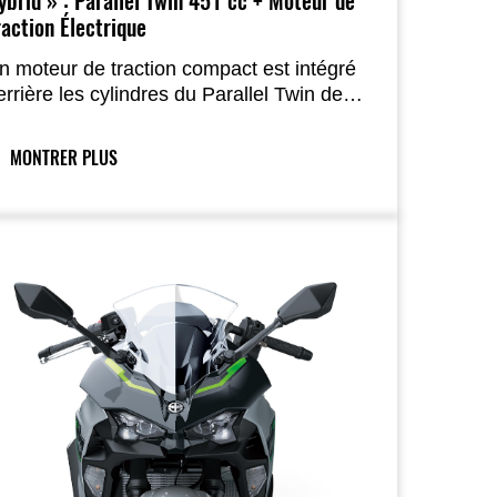
ybrid » : Parallel Twin 451 cc + Moteur de
raction Électrique
n moteur de traction compact est intégré
errière les cylindres du Parallel Twin de
51 cc, faisant de cette unité hybride une
remière sur une moto. Le moteur
MONTRER PLUS
hermique et le moteur électrique de
raction travaillent ensemble de manière
luide pour offrir un caractère convivial et
n couple puissant à bas et moyen
égime.